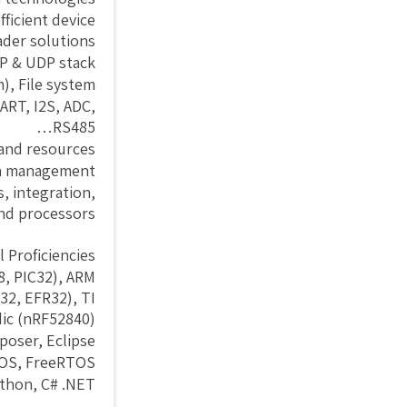
ficient device
der solutions.
P & UDP stack
, File system.
ART, I2S, ADC,
RS485…
and resources.
n management.
, integration,
nd processors.
 Proficiencies:
8, PIC32), ARM
32, EFR32), TI
ic (nRF52840).
r, Eclipse....
OS, FreeRTOS.
ython, C# .NET