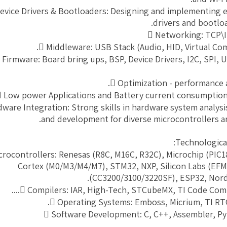
evice Drivers & Bootloaders: Designing and implementing ef
drivers and bootloa
 Networking: TCP\I
 Middleware: USB Stack (Audio, HID, Virtual Com)
 Firmware: Board bring ups, BSP, Device Drivers, I2C, SPI, U
 Optimization - performance 
 Low power Applications and Battery current consumptio
ware Integration: Strong skills in hardware system analysis
and development for diverse microcontrollers a
Technological
crocontrollers: Renesas (R8C, M16C, R32C), Microchip (PIC1
Cortex (M0/M3/M4/M7), STM32, NXP, Silicon Labs (EFM
(CC3200/3100/3220SF), ESP32, Nord
 Compilers: IAR, High-Tech, STCubeMX, TI Code Compose
 Operating Systems: Emboss, Micrium, TI RT
 Software Development: C, C++, Assembler, P