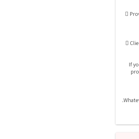
 Prov
 Cli
If y
pro
Whatev