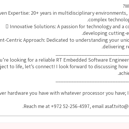
W
en Expertise: 20+ years in multidisciplinary environments, 
complex technolog
 Innovative Solutions: A passion for technology and a
developing cutting-e
ent-Centric Approach: Dedicated to understanding your un
delivering r
____________________________
ou’re looking for a reliable RT Embedded Software Engineer
ject to life, let’s connect! I look forward to discussing how
achi
____________________________
er hardware you have with whatever processor you have; I'll 
Reach me at ⁦+972 52-256-4597⁩, email asaf.tvito