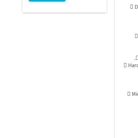
 D

 Hard
 Mi