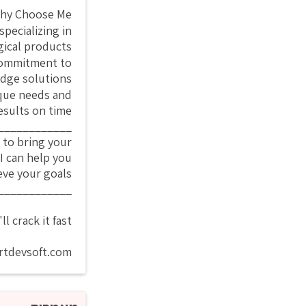
hy Choose Me?
specializing in
ical products.
 commitment to
dge solutions.
ique needs and
esults on time.
____________
 to bring your
 I can help you
eve your goals.
____________
crack it fast.
@rtdevsoft.com.