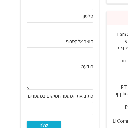
טלפון
I am
e
דואר אלקטרוני
expe
ori
הודעה
 RT
applic
כתוב את המספר חמישים במספרים
 E
 Comm
שלח