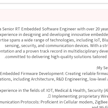
 a Senior RT Embedded Software Engineer with over 20 year
xperience in designing and developing innovative embedd
rtise spans a wide range of technologies, including IoT, Blu
sensing, security, and communication devices. With a s
entation and a proven track record in multidisciplinary dev
committed to delivering high-quality solutions tailored 
My Ser
 Embedded Firmware Development: Creating reliable firmwa
ations, including Architecture, R&D Engineering, low-level 
xperience in the fields of: IOT, Medical & Health, Security (
 Implementing proprietary Wire
unication Protocols: Proficient in Cellular modem, ZigBee
and Wi-Fi