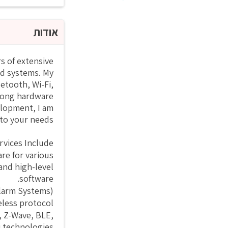
אודות
s of extensive
ed systems. My
etooth, Wi-Fi,
trong hardware
elopment, I am
to your needs.
vices Include:
re for various
and high-level
software.
Alarm Systems).
less protocol.
, Z-Wave, BLE,
 technologies.